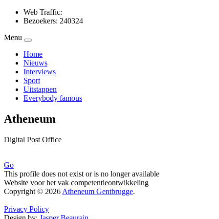
Web Traffic:
Bezoekers: 240324
Menu
Home
Nieuws
Interviews
Sport
Uitstappen
Everybody famous
Atheneum
Digital Post Office
Go
This profile does not exist or is no longer available
Website voor het vak competentieontwikkeling
Copyright © 2026
Atheneum Gentbrugge
.
Privacy Policy
Design by:
Jasper Beaurain