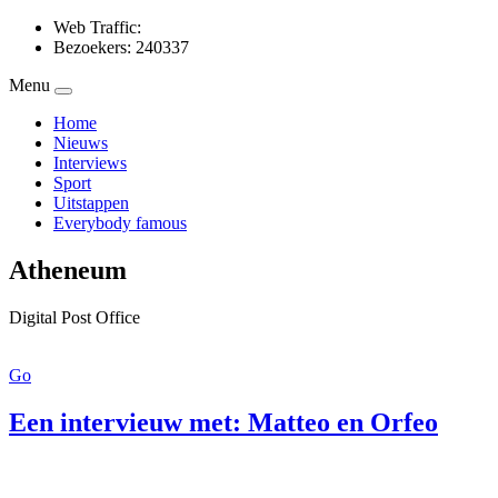
Web Traffic:
Bezoekers: 240337
Menu
Home
Nieuws
Interviews
Sport
Uitstappen
Everybody famous
Atheneum
Digital Post Office
Go
Een intervieuw met: Matteo en Orfeo