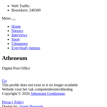
Web Traffic:
Bezoekers: 240369
Menu
Home
Nieuws
Interviews
Sport
Uitstappen
Everybody famous
Atheneum
Digital Post Office
Go
This profile does not exist or is no longer available
Website voor het vak competentieontwikkeling
Copyright © 2026
Atheneum Gentbrugge
.
Privacy Policy
Design by:
Jasper Beaurain