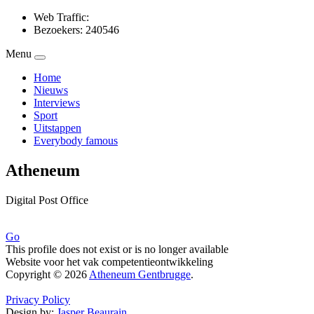
Web Traffic:
Bezoekers: 240546
Menu
Home
Nieuws
Interviews
Sport
Uitstappen
Everybody famous
Atheneum
Digital Post Office
Go
This profile does not exist or is no longer available
Website voor het vak competentieontwikkeling
Copyright © 2026
Atheneum Gentbrugge
.
Privacy Policy
Design by:
Jasper Beaurain